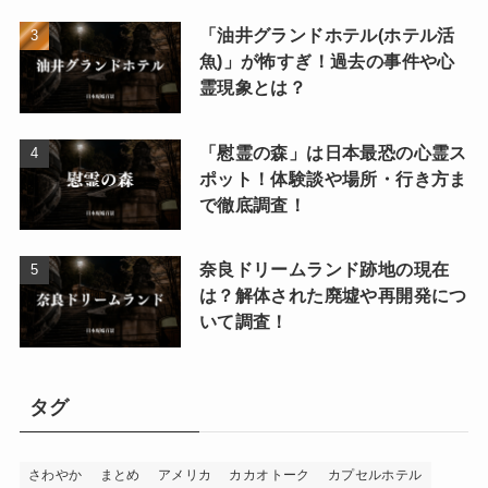
「油井グランドホテル(ホテル活
魚)」が怖すぎ！過去の事件や心
霊現象とは？
「慰霊の森」は日本最恐の心霊ス
ポット！体験談や場所・行き方ま
で徹底調査！
奈良ドリームランド跡地の現在
は？解体された廃墟や再開発につ
いて調査！
タグ
さわやか
まとめ
アメリカ
カカオトーク
カプセルホテル