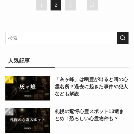
1
2
3
...
17
人気記事
「灰ヶ峰」は幽霊が出ると噂の心
霊名所？過去に起きた事件や犯人
なども解説
札幌の驚愕心霊スポット13選ま
とめ！恐ろしい心霊物件も？