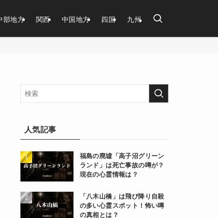
中部地方
関西
中国地方
四国
九州
人気記事
福島の廃墟「高子沼グリーン
ランド」は死亡事故の噂が？
現在の心霊情報は？
「八木山橋」は飛び降り自殺
の多い心霊スポット！怖い噂
の真相とは？