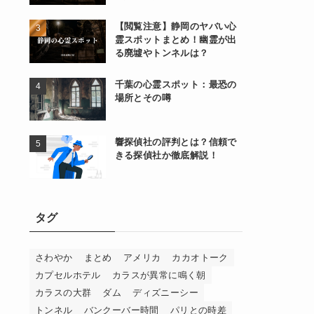
【閲覧注意】静岡のヤバい心
霊スポットまとめ！幽霊が出
る廃墟やトンネルは？
千葉の心霊スポット：最恐の
場所とその噂
響探偵社の評判とは？信頼で
きる探偵社か徹底解説！
タグ
さわやか
まとめ
アメリカ
カカオトーク
カプセルホテル
カラスが異常に鳴く朝
カラスの大群
ダム
ディズニーシー
トンネル
バンクーバー時間
パリとの時差