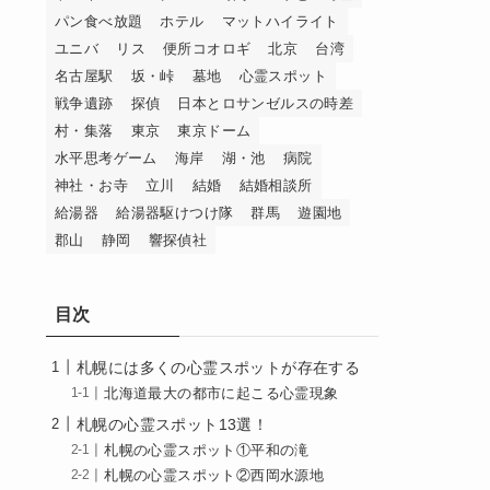
パン食べ放題
ホテル
マットハイライト
ユニバ
リス
便所コオロギ
北京
台湾
名古屋駅
坂・峠
墓地
心霊スポット
戦争遺跡
探偵
日本とロサンゼルスの時差
村・集落
東京
東京ドーム
水平思考ゲーム
海岸
湖・池
病院
神社・お寺
立川
結婚
結婚相談所
給湯器
給湯器駆けつけ隊
群馬
遊園地
郡山
静岡
響探偵社
目次
札幌には多くの心霊スポットが存在する
北海道最大の都市に起こる心霊現象
札幌の心霊スポット13選！
札幌の心霊スポット①平和の滝
札幌の心霊スポット②西岡水源地