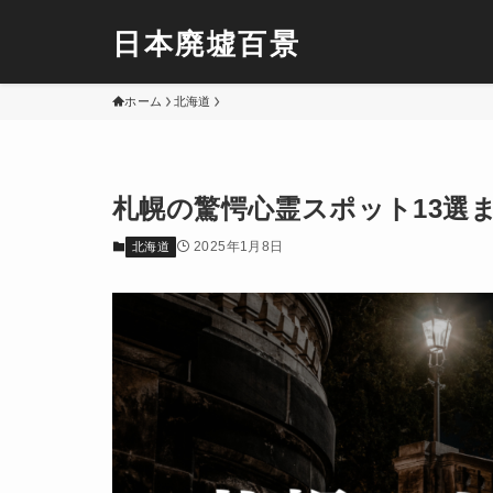
日本廃墟百景
ホーム
北海道
札幌の驚愕心霊スポット13選
2025年1月8日
北海道