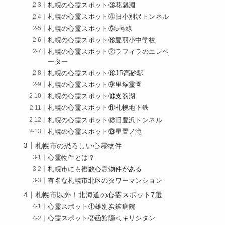
札幌の心霊スポット③花魁淵
札幌の心霊スポット④旧小別沢トンネル
札幌の心霊スポット⑤5号線
札幌の心霊スポット⑥豊羽小中学校
札幌の心霊スポット⑦ラフィラのエレベ
ーター
札幌の心霊スポット⑧JR高砂駅
札幌の心霊スポット⑨里塚霊園
札幌の心霊スポット⑩支笏湖
札幌の心霊スポット⑪札幌地下鉄
札幌の心霊スポット⑫旧豊浜トンネル
札幌の心霊スポット⑬星置ノ滝
札幌市の恐ろしい心霊物件
心霊物件とは？
札幌市にも複数心霊物件がある
有名な札幌市北区のタワーマンション
札幌市以外！北海道の心霊スポット7選
心霊スポット①雄別炭鉱病院
心霊スポット②函館隠れキリシタン