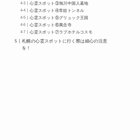
心霊スポット③旭川中国人墓地
心霊スポット④常紋トンネル
心霊スポット⑤グリュック王国
心霊スポット⑥萬念寺
心霊スポット⑦ラブホテルコスモ
札幌の心霊スポットに行く際は細心の注意
を！