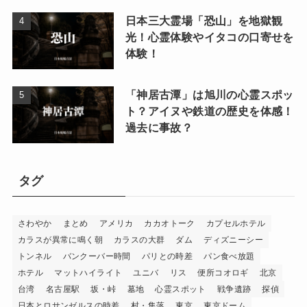
日本三大霊場「恐山」を地獄観
光！心霊体験やイタコの口寄せを
体験！
「神居古潭」は旭川の心霊スポッ
ト？アイヌや鉄道の歴史を体感！
過去に事故？
タグ
さわやか
まとめ
アメリカ
カカオトーク
カプセルホテル
カラスが異常に鳴く朝
カラスの大群
ダム
ディズニーシー
トンネル
バンクーバー時間
パリとの時差
パン食べ放題
ホテル
マットハイライト
ユニバ
リス
便所コオロギ
北京
台湾
名古屋駅
坂・峠
墓地
心霊スポット
戦争遺跡
探偵
日本とロサンゼルスの時差
村・集落
東京
東京ドーム