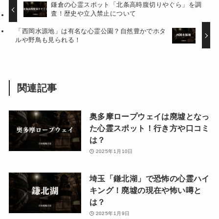
鎌倉の心霊スポット「北条高時腹切りやぐら」を調
査！歴史や立入禁止について
「西岡水源地」は有名な心霊公園？自然豊かでホタ
ルや野鳥も見られる！
関連記事
奥多摩ロープウェイは廃墟となっ
た心霊スポット！行き方や口コミ
は？
2025年1月10日
埼玉「鎌北湖」で恐怖の心霊ハイ
キング！廃墟の現在や怖い噂と
は？
2025年1月9日