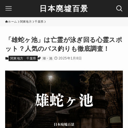
日本廃墟百景
ホーム
関東地方
千葉県
「雄蛇ヶ池」は亡霊が泳ぎ回る心霊スポ
ット？人気のバス釣りも徹底調査！
2025年1月8日
関東地方
千葉県
湖・池