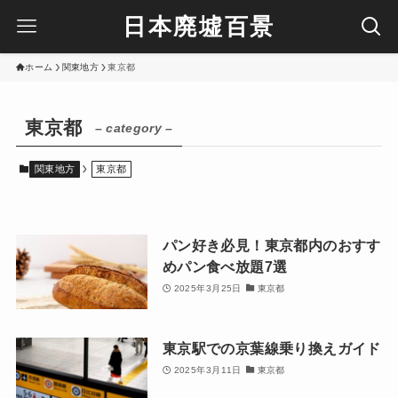
日本廃墟百景
ホーム
関東地方
東京都
東京都
– category –
関東地方
東京都
パン好き必見！東京都内のおすす
めパン食べ放題7選
2025年3月25日
東京都
東京駅での京葉線乗り換えガイド
2025年3月11日
東京都