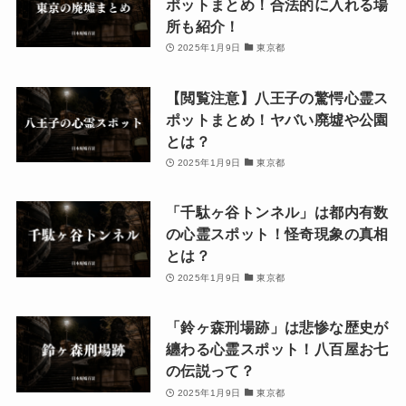
ポットまとめ！合法的に入れる場
所も紹介！
2025年1月9日
東京都
【閲覧注意】八王子の驚愕心霊ス
ポットまとめ！ヤバい廃墟や公園
とは？
2025年1月9日
東京都
「千駄ヶ谷トンネル」は都内有数
の心霊スポット！怪奇現象の真相
とは？
2025年1月9日
東京都
「鈴ヶ森刑場跡」は悲惨な歴史が
纏わる心霊スポット！八百屋お七
の伝説って？
2025年1月9日
東京都