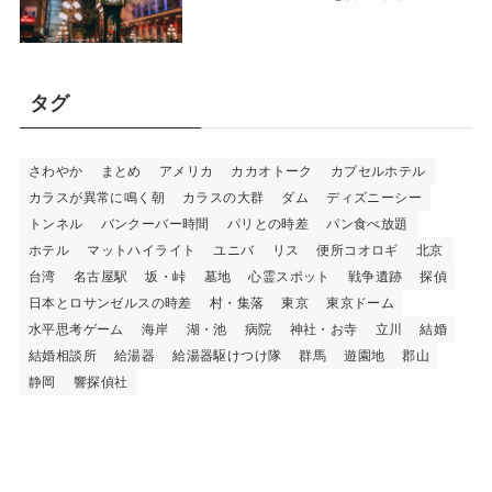
タグ
さわやか
まとめ
アメリカ
カカオトーク
カプセルホテル
カラスが異常に鳴く朝
カラスの大群
ダム
ディズニーシー
トンネル
バンクーバー時間
パリとの時差
パン食べ放題
ホテル
マットハイライト
ユニバ
リス
便所コオロギ
北京
台湾
名古屋駅
坂・峠
墓地
心霊スポット
戦争遺跡
探偵
日本とロサンゼルスの時差
村・集落
東京
東京ドーム
水平思考ゲーム
海岸
湖・池
病院
神社・お寺
立川
結婚
結婚相談所
給湯器
給湯器駆けつけ隊
群馬
遊園地
郡山
静岡
響探偵社