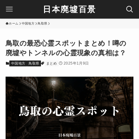
日本廃墟百景
ホーム
中国地方
鳥取県
鳥取の最恐心霊スポットまとめ！噂の
廃墟やトンネルの心霊現象の真相は？
2025年1月9日
中国地方
鳥取県
まとめ