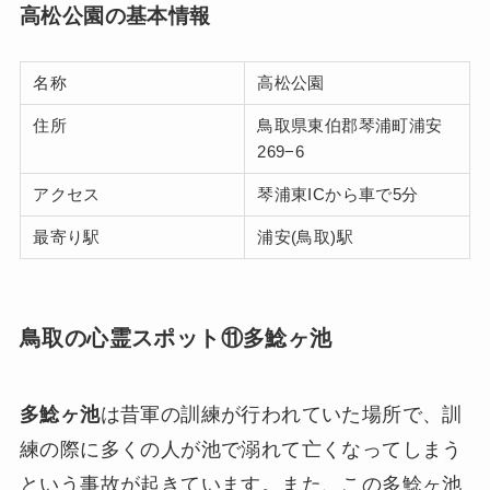
高松公園の基本情報
名称
高松公園
住所
鳥取県東伯郡琴浦町浦安
269−6
アクセス
琴浦東ICから車で5分
最寄り駅
浦安(鳥取)駅
鳥取の心霊スポット⑪多鯰ヶ池
多鯰ヶ池
は昔軍の訓練が行われていた場所で、訓
練の際に多くの人が池で溺れて亡くなってしまう
という事故が起きています。また、この多鯰ヶ池