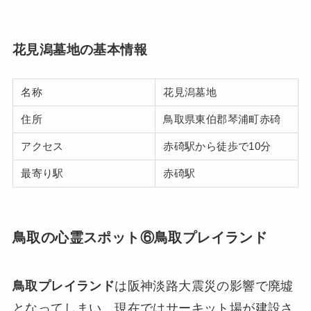
花見潟墓地の基本情報
名称
花見潟墓地
住所
鳥取県東伯郡琴浦町赤碕
アクセス
赤碕駅から徒歩で10分
最寄り駅
赤碕駅
鳥取の心霊スポット⑥鳥取プレイランド
鳥取プレイランド
は阪神淡路大震災の影響で廃墟
となってしまい、現在ではサーキット場が建設さ