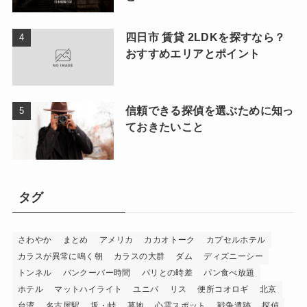
四日市 賃貸 2LDKを探すなら？
おすすめエリアとポイント
信頼できる探偵を選ぶために知っ
ておきたいこと
タグ
さわやか
まとめ
アメリカ
カカオトーク
カプセルホテル
カラスが異常に鳴く朝
カラスの大群
ダム
ディズニーシー
トンネル
バンクーバー時間
パリとの時差
パン食べ放題
ホテル
マットハイライト
ユニバ
リス
便所コオロギ
北京
台湾
名古屋駅
坂・峠
墓地
心霊スポット
戦争遺跡
探偵