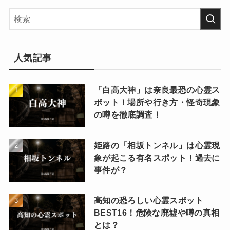
人気記事
「白高大神」は奈良最恐の心霊ス
ポット！場所や行き方・怪奇現象
の噂を徹底調査！
姫路の「相坂トンネル」は心霊現
象が起こる有名スポット！過去に
事件が？
高知の恐ろしい心霊スポット
BEST16！危険な廃墟や噂の真相
とは？