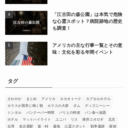
「江古田の森公園」は本気で危険
な心霊スポット？病院跡地の歴史
も調査！
アメリカの主な行事一覧とその意
味：文化を彩る年間イベント
タグ
さわやか
まとめ
アメリカ
カカオトーク
カプセルホテル
カラスが異常に鳴く朝
カラスの大群
ダム
ディズニーシー
トンネル
バンクーバー時間
パリとの時差
パン食べ放題
ホテル
マットハイライト
ユニバ
リス
便所コオロギ
北京
台湾
名古屋駅
坂・峠
墓地
心霊スポット
戦争遺跡
探偵