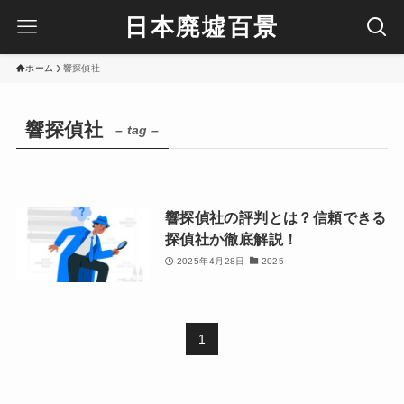
日本廃墟百景
ホーム
響探偵社
響探偵社
– tag –
響探偵社の評判とは？信頼できる
探偵社か徹底解説！
2025年4月28日
2025
1