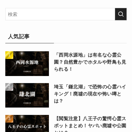
人気記事
「西岡水源地」は有名な心霊公
園？自然豊かでホタルや野鳥も見
られる！
埼玉「鎌北湖」で恐怖の心霊ハイ
キング！廃墟の現在や怖い噂と
は？
【閲覧注意】八王子の驚愕心霊ス
ポットまとめ！ヤバい廃墟や公園