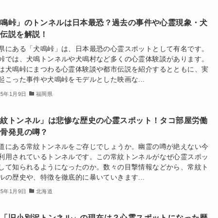
犬鳴峠」のトンネルは日本最恐？過去の事件や心霊現象・犬
村伝説を解説！
県にある「犬鳴峠」は、日本最恐の心霊スポットとして有名です。
峠では、犬鳴トンネルや犬鳴村など多くの心霊体験談があります。
は犬鳴峠にまつわる心霊体験談や都市伝説を紹介するとともに、実
起こった事件や犬鳴峠をモデルとした映画な...
25年1月9日
福岡県
常紋トンネル」は悲惨な歴史の心霊スポット！タコ部屋労働
人骨発見の噂？
道にある常紋トンネルをご存じでしょうか。幽霊の噂が絶えない今
利用されているトンネルです。この常紋トンネルがなぜ心霊スポッ
して知られるようになったのか。数々の目撃情報などから、常紋ト
ルの歴史や、特徴を徹底的に暴いていきます...
25年1月9日
北海道
幌「旧小別沢トンネル」の現在は？心霊スポットになった歴