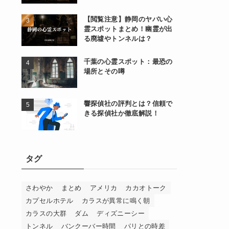
【閲覧注意】静岡のヤバい心
霊スポットまとめ！幽霊が出
る廃墟やトンネルは？
千葉の心霊スポット：最恐の
場所とその噂
響探偵社の評判とは？信頼で
きる探偵社か徹底解説！
タグ
さわやか
まとめ
アメリカ
カカオトーク
カプセルホテル
カラスが異常に鳴く朝
カラスの大群
ダム
ディズニーシー
トンネル
バンクーバー時間
パリとの時差