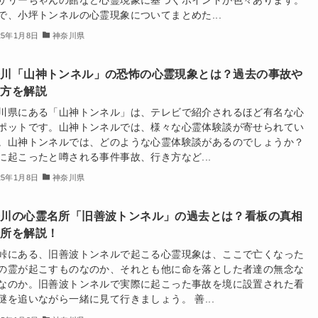
で、小坪トンネルの心霊現象についてまとめた...
25年1月8日
神奈川県
奈川「山神トンネル」の恐怖の心霊現象とは？過去の事故や
き方を解説
川県にある「山神トンネル」は、テレビで紹介されるほど有名な心
ポットです。山神トンネルでは、様々な心霊体験談が寄せられてい
。山神トンネルでは、どのような心霊体験談があるのでしょうか？
に起こったと噂される事件事故、行き方など...
25年1月8日
神奈川県
奈川の心霊名所「旧善波トンネル」の過去とは？看板の真相
場所を解説！
峠にある、旧善波トンネルで起こる心霊現象は、ここで亡くなった
の霊が起こすものなのか、それとも他に命を落とした者達の無念な
なのか。旧善波トンネルで実際に起こった事故を境に設置された看
謎を追いながら一緒に見て行きましょう。 善...