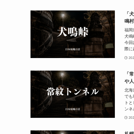
「
鳴
福岡
犬鳴
今回
際に
20
「
や
北海
でも
トと
ンネ
20
札