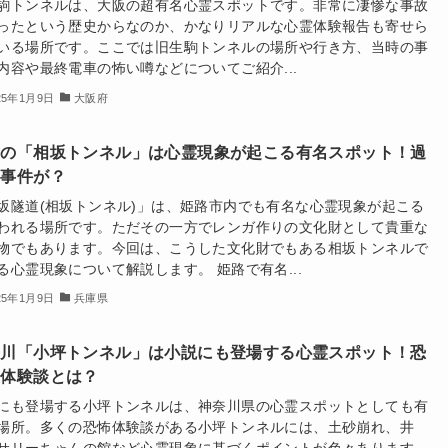
駒トンネルは、大阪の超有名心霊スポットです。非常に凄惨な事故
ったという歴史からなのか、かなりリアルな心霊体験報告も寄せら
いる場所です。ここでは旧生駒トンネルの場所や行き方、当時の事
内容や最終電車の怖い噂などについてご紹介...
25年1月9日
大阪府
路の「相坂トンネル」は心霊現象が起こる有名スポット！過
に事件が？
坂隧道(相坂トンネル)」は、姫路市内でも有名な心霊現象が起こる
われる場所です。ただその一方でレンガ作りの文化財として貴重な
物でもあります。今回は、こうした文化財でもある相坂トンネルで
る心霊現象について解説します。 姫路で有名...
25年1月9日
兵庫県
奈川「小坪トンネル」は小説にも登場する心霊スポット！恐
の体験談とは？
にも登場する小坪トンネルは、神奈川県の心霊スポットとしても有
場所。多くの恐怖体験談がある小坪トンネルには、土砂崩れ、井
サリーちゃんの館など心霊現象に基づくポイントが色々あります。