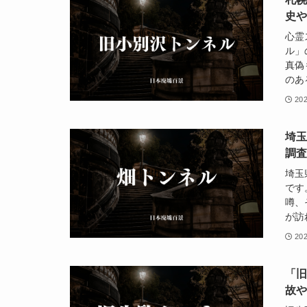
史
心霊
ル」
真偽
のあ
20
埼
調
埼玉
です
噂、
が訪
20
「
故