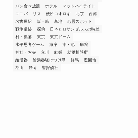
パン食べ放題
ホテル
マットハイライト
ユニバ
リス
便所コオロギ
北京
台湾
名古屋駅
坂・峠
墓地
心霊スポット
戦争遺跡
探偵
日本とロサンゼルスの時差
村・集落
東京
東京ドーム
水平思考ゲーム
海岸
湖・池
病院
神社・お寺
立川
結婚
結婚相談所
給湯器
給湯器駆けつけ隊
群馬
遊園地
郡山
静岡
響探偵社