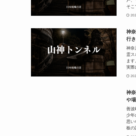
そこ
20
神
行
神奈
霊ス
ます
実際
20
神
や
善波
少年
思い
板の