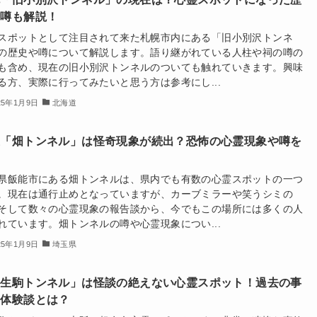
や噂も解説！
スポットとして注目されて来た札幌市内にある「旧小別沢トンネ
の歴史や噂について解説します。語り継がれている人柱や祠の噂の
も含め、現在の旧小別沢トンネルのついても触れていきます。興味
る方、実際に行ってみたいと思う方は参考にし...
25年1月9日
北海道
玉「畑トンネル」は怪奇現象が続出？恐怖の心霊現象や噂を
査
県飯能市にある畑トンネルは、県内でも有数の心霊スポットの一つ
。現在は通行止めとなっていますが、カーブミラーや笑うシミの
そして数々の心霊現象の報告談から、今でもこの場所には多くの人
れています。畑トンネルの噂や心霊現象につい...
25年1月9日
埼玉県
旧生駒トンネル」は怪談の絶えない心霊スポット！過去の事
や体験談とは？