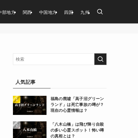
中部地方
関西
中国地方
四国
九州
人気記事
福島の廃墟「高子沼グリーン
ランド」は死亡事故の噂が？
現在の心霊情報は？
「八木山橋」は飛び降り自殺
の多い心霊スポット！怖い噂
の真相とは？