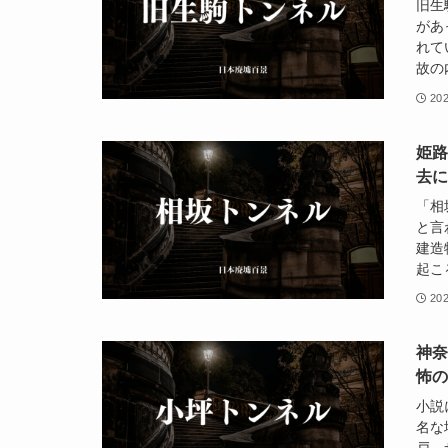
旧生
があ
れて
故の
20
姫
去
「相
と言
建造
起こ
20
神
怖
小説
名な
戸、