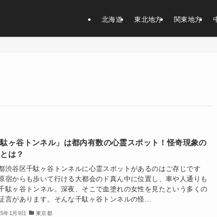
北海道
東北地方
関東地方
千駄ヶ谷トンネル」は都内有数の心霊スポット！怪奇現象の
相とは？
都渋谷区千駄ヶ谷トンネルに心霊スポットがあるのはご存じです
原宿からも歩いて行ける大都会のド真ん中に位置し、車や人通りも
千駄ヶ谷トンネル。深夜、そこで血塗れの女性を見たという多くの
証言があります。そんな千駄ヶ谷トンネルの怪...
25年1月9日
東京都