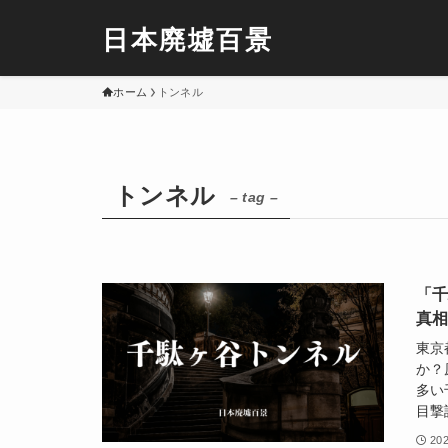
日本廃墟百景
ホーム
トンネル
トンネル
– tag –
「
真
東京
か？
多い
目撃
20