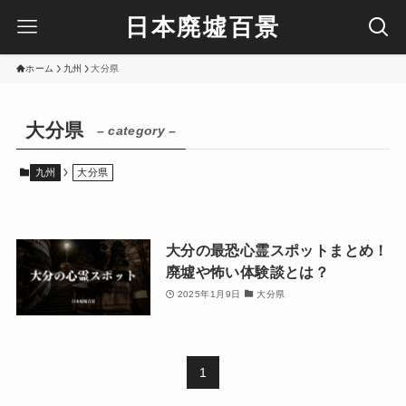
日本廃墟百景
ホーム
九州
大分県
大分県
– category –
九州
大分県
大分の最恐心霊スポットまとめ！
廃墟や怖い体験談とは？
2025年1月9日
大分県
1